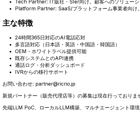
Tech Partner: IT販社・SIer向け。顧客へのソリューシ
Platform Partner: SaaS/プラットフォーム事
主な特徴
24時間365日対応のAI電話応対
多言語対応（日本語・英語・中国語・韓国語）
OEM・ホワイトラベル提供可能
既存システムとのAPI連携
通話ログ・分析ダッシュボード
IVRからの移行サポート
お問い合わせ: partner@ricrio.jp
新規パートナー（販売代理店等）の募集は現在行っておりま
先端LLM PoC、ローカルLLM構築、マルチエージェント