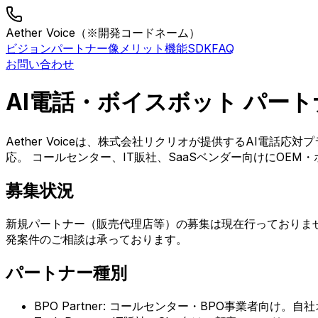
Aether Voice
（※開発コードネーム）
ビジョン
パートナー像
メリット
機能
SDK
FAQ
お問い合わせ
AI電話・ボイスボット パー
Aether Voiceは、株式会社リクリオが提供するAI電
応。 コールセンター、IT販社、SaaSベンダー向けにOEM
募集状況
新規パートナー（販売代理店等）の募集は現在行っておりませ
発案件のご相談は承っております。
パートナー種別
BPO Partner: コールセンター・BPO事業者向け。